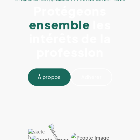
Protégeons
ensemble
les
intérêts de la
profession
À propos
Adhérer